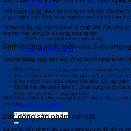
kinh nghiệm trong lĩnh vực cơ khí chế tạo, doanh nghiệp đ
0932623575
Khởi nguồn từ giai đoạn thị trường xe máy bắt đầu phát 
tế còn nhiều khó khăn, duccongnghe.com đã lựa chọn hướng
Từ thực tế đó, đội ngũ kỹ sư và kỹ thuật viên của công t
cho thợ máy và người sử dụng phương tiện.
Chưa có sản phẩm trong giỏ hàng.
Định hướng phát triển của duccongn
Quay trở lại cửa hàng
Ngay từ những ngày đầu hoạt động, duccongnghe.com đã 
Giỏ hàng
Phát triển các dòng máy sửa chữa chuyên dụng phù h
Tối ưu hiệu suất làm việc cho gara sửa xe máy và ô t
Giảm chi phí sửa chữa nhưng vẫn đảm bảo độ chính x
Tạo ra các sản phẩm bền bỉ, dễ sử dụng và có khả nă
Chưa có sản phẩm trong giỏ hàng.
Điểm khác biệt của duccongnghe.com nằm ở việc doanh ngh
sửa chữa.
Quay trở lại cửa hàng
Tìm
Các dòng sản phẩm nổi bật
kiếm:
Sau nhiều năm phát triển, duccongnghe.com đã cho ra đờ