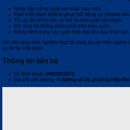
Nâng cấp công nghệ sản xuất máy móc.
Phát triển thêm thiết bị phục hồi động cơ chuyên sâu
Tối ưu độ chính xác cơ khí và hiệu suất vận hành.
Mở rộng hệ thống phân phối trên toàn quốc.
Đồng hành cùng các gara hiện đại hóa quy trình sửa
Với nền tảng kinh nghiệm thực tế cùng sự am hiểu ngành
uy tín tại Việt Nam.
Thông tin liên hệ
Số điện thoại:
0932623575
Địa chỉ văn phòng:
11 đường số 36, phường Hiệp Bìn