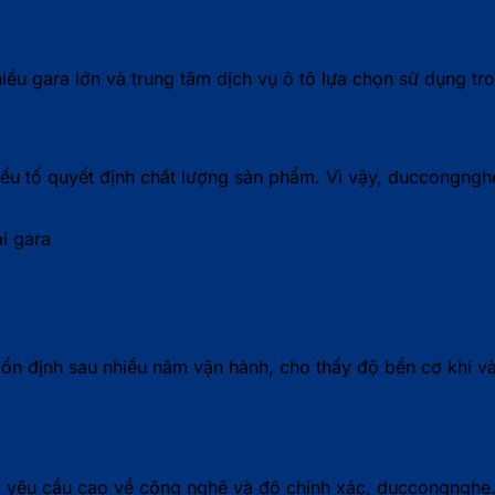
iều gara lớn và trung tâm dịch vụ ô tô lựa chọn sử dụng tr
 yếu tố quyết định chất lượng sản phẩm. Vì vậy, duccongngh
ại gara
n định sau nhiều năm vận hành, cho thấy độ bền cơ khí và 
 yêu cầu cao về công nghệ và độ chính xác, duccongnghe.