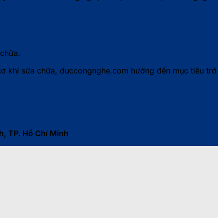
.
 chữa.
 cơ khí sửa chữa, duccongnghe.com hướng đến mục tiêu trở
h, TP. Hồ Chí Minh