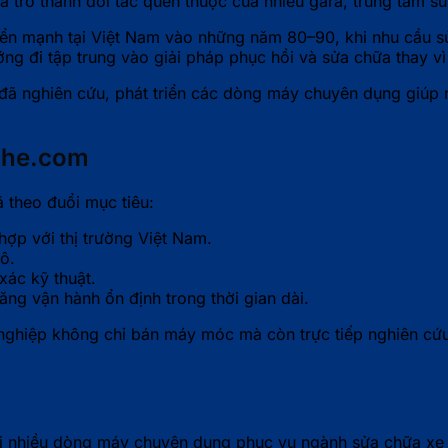
ã trở thành đối tác quen thuộc của nhiều gara, trung tâm s
triển mạnh tại Việt Nam vào những năm 80–90, khi nhu cầu 
 đi tập trung vào giải pháp phục hồi và sửa chữa thay vì t
y đã nghiên cứu, phát triển các dòng máy chuyên dụng giúp 
ghe.com
theo đuổi mục tiêu:
ợp với thị trường Việt Nam.
ô.
ác kỹ thuật.
ng vận hành ổn định trong thời gian dài.
iệp không chỉ bán máy móc mà còn trực tiếp nghiên cứu, c
i nhiều dòng máy chuyên dụng phục vụ ngành sửa chữa xe 