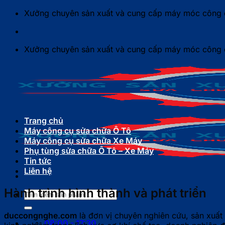
Bỏ
Xưởng chuyên sản xuất và cung cấp máy móc công c
qua
nội
dung
Xưởng chuyên sản xuất và cung cấp máy móc công c
Trang chủ
Máy công cụ sửa chữa Ô Tô
Máy công cụ sửa chữa Xe Máy
Phụ tùng sửa chữa Ô Tô – Xe Máy
Tin tức
Liên hệ
Hành trình hình thành và phát triển
Tìm
kiếm:
duccongnghe.com
là đơn vị chuyên nghiên cứu, sản xuất
08:00 - 17:30