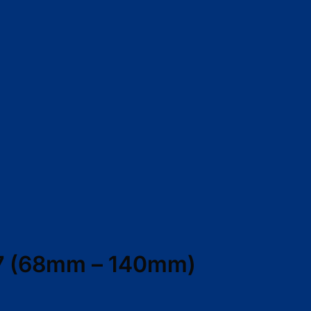
7 (68mm – 140mm)