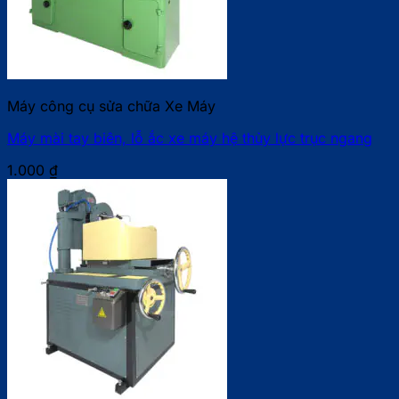
Máy công cụ sửa chữa Xe Máy
Máy mài tay biên, lỗ ắc xe máy hệ thủy lực trục ngang
1.000
₫