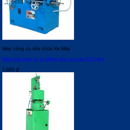
Máy công cụ sửa chữa Xe Máy
Máy mài cam cò tự động cho xe máy CC2-AH
1.000
₫