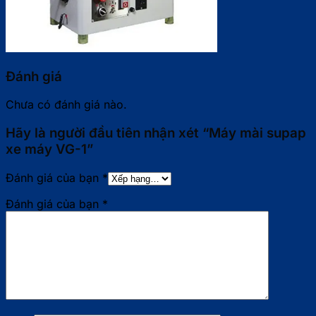
Đánh giá
Chưa có đánh giá nào.
Hãy là người đầu tiên nhận xét “Máy mài supap
xe máy VG-1”
Đánh giá của bạn
*
Đánh giá của bạn
*