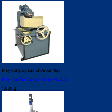
Máy công cụ sửa chữa Xe Máy
Máy mài đĩa thắng xe máy MD350-T
1.000
₫