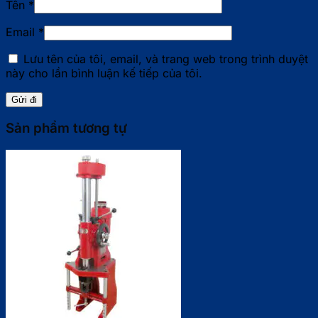
Tên
*
Email
*
Lưu tên của tôi, email, và trang web trong trình duyệt
này cho lần bình luận kế tiếp của tôi.
Sản phẩm tương tự