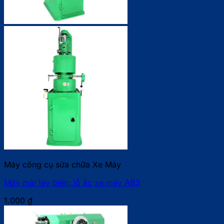
Máy công cụ sửa chữa Xe Máy
Máy mài tay biên, lỗ ắc xe máy AB3
1.000
₫