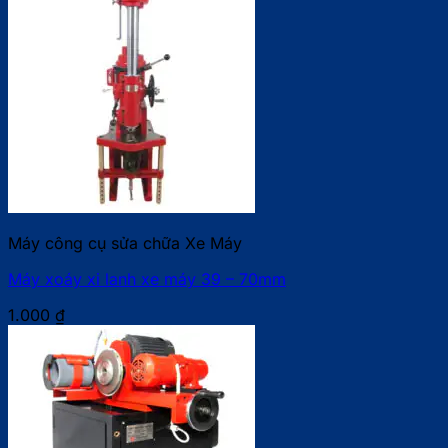
Máy công cụ sửa chữa Xe Máy
Máy xoáy xi lanh xe máy 39 – 70mm
1.000
₫