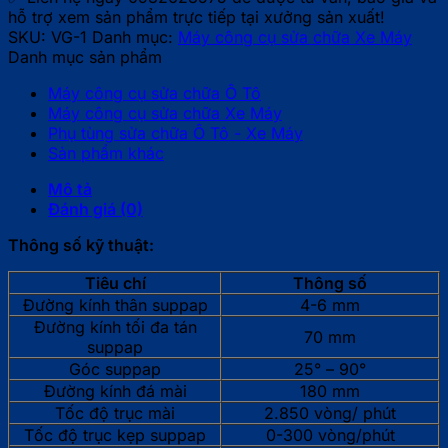
xe
hỗ trợ xem sản phẩm trực tiếp tại xưởng sản xuất!
máy
SKU:
VG-1
Danh mục:
Máy công cụ sửa chữa Xe Máy
VG-
Danh mục sản phẩm
1
số
Máy công cụ sửa chữa Ô Tô
lượng
Máy công cụ sửa chữa Xe Máy
Phụ tùng sửa chữa Ô Tô - Xe Máy
Sản phẩm khác
Mô tả
Đánh giá (0)
Thông số kỹ thuật:
Tiêu chí
Thông số
Đường kính thân suppap
4-6 mm
Đường kính tối đa tán
70 mm
suppap
Góc suppap
25° – 90°
Đường kính đá mài
180 mm
Tốc độ trục mài
2.850 vòng/ phút
Tốc độ trục kẹp suppap
0-300 vòng/phút