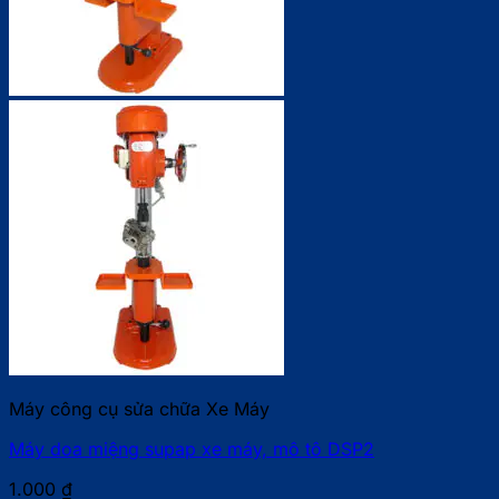
Máy công cụ sửa chữa Xe Máy
Máy doa miệng supap xe máy, mô tô DSP2
1.000
₫