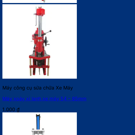
Máy công cụ sửa chữa Xe Máy
Máy xoáy xi lanh xe máy 54 – 85mm
1.000
₫