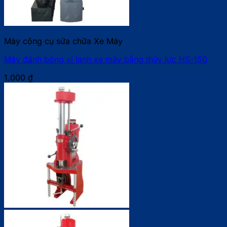
Máy công cụ sửa chữa Xe Máy
Máy đánh bóng xi lanh xe máy bằng thủy lực HS-150
1.000
₫