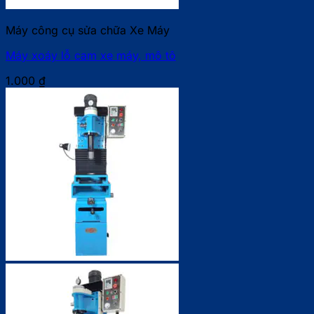
Máy công cụ sửa chữa Xe Máy
Máy xoáy lỗ cam xe máy, mô tô
1.000
₫