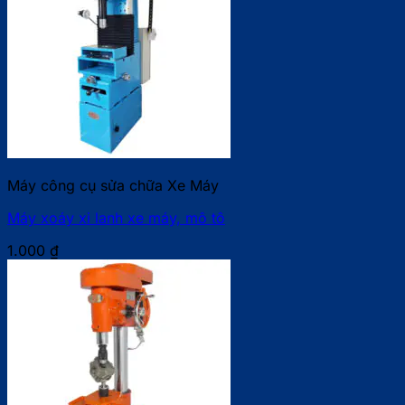
Máy công cụ sửa chữa Xe Máy
Máy xoáy xi lanh xe máy, mô tô
1.000
₫