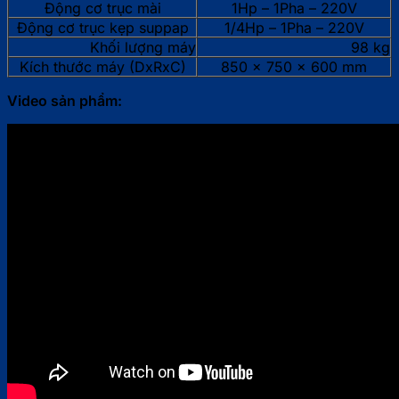
Động cơ trục mài
1Hp – 1Pha – 220V
Động cơ trục kẹp suppap
1/4Hp – 1Pha – 220V
Khối lượng máy
98 kg
Kích thước máy (DxRxC)
850 x 750 x 600 mm
Video sản phẩm: