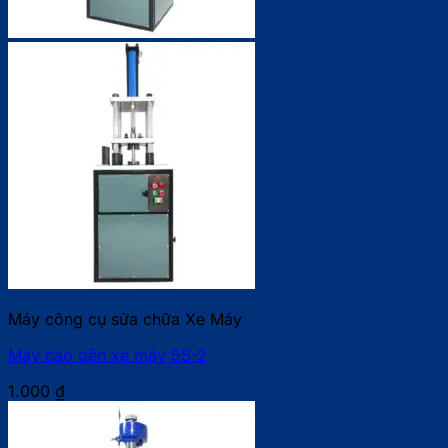
Máy công cụ sửa chữa Xe Máy
Máy cảo dên xe máy 5S-2
1.000
₫