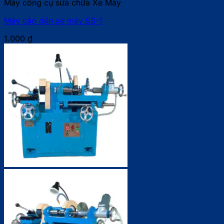
Máy công cụ sửa chữa Xe Máy
Máy cảo dên xe máy 5S-1
1.000
₫