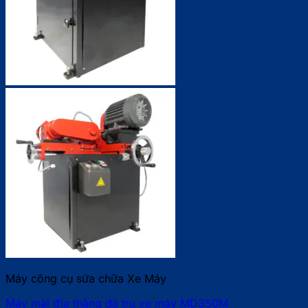
Máy công cụ sửa chữa Xe Máy
Máy mài đĩa thắng đá trụ xe máy MD350M