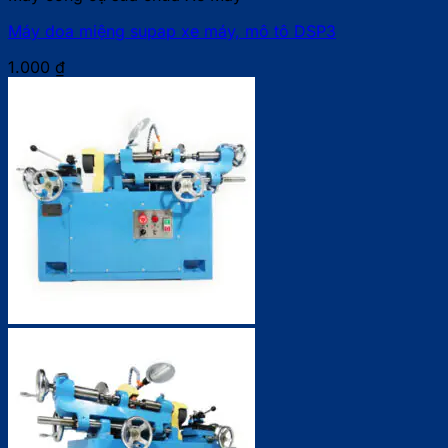
Máy doa miệng supap xe máy, mô tô DSP3
1.000
₫