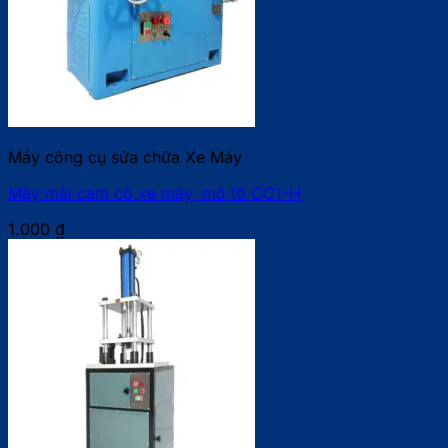
Máy công cụ sửa chữa Xe Máy
Mày mài cam cò xe máy, mô tô CC1-H
1.000
₫