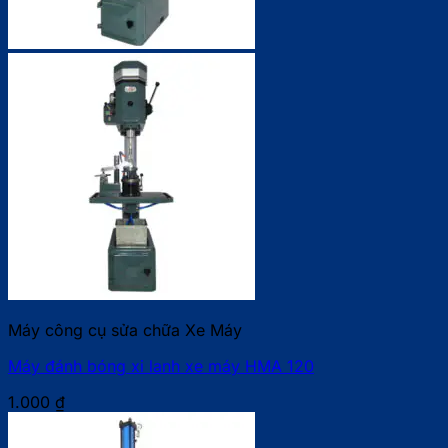
Máy công cụ sửa chữa Xe Máy
Máy đánh bóng xi lanh xe máy HMA 120
1.000
₫