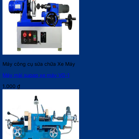
Máy công cụ sửa chữa Xe Máy
Máy mài supap xe máy VG-1
1.000
₫