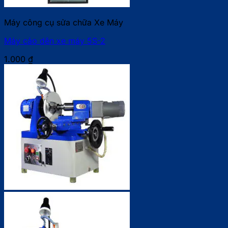
Máy công cụ sửa chữa Xe Máy
Máy cảo dên xe máy 5S-2
1.000
₫