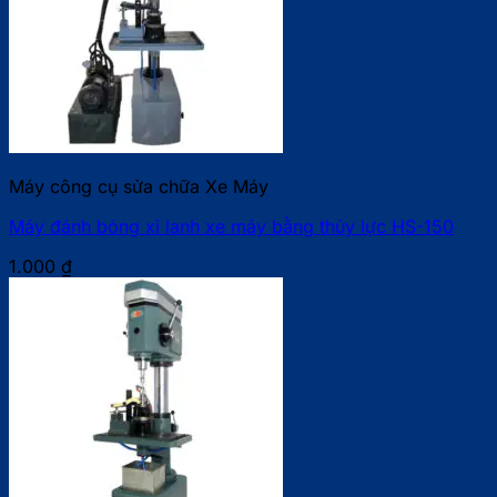
Máy công cụ sửa chữa Xe Máy
Máy đánh bóng xi lanh xe máy bằng thủy lực HS-150
1.000
₫