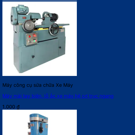
Máy công cụ sửa chữa Xe Máy
Máy mài tay biên, lỗ ắc xe máy hệ cơ trục ngang
1.000
₫