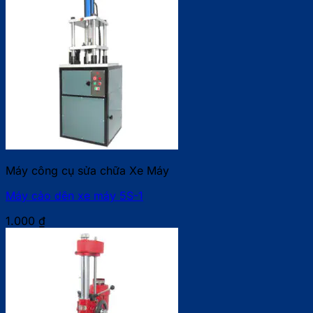
Máy công cụ sửa chữa Xe Máy
Máy cảo dên xe máy 5S-1
1.000
₫