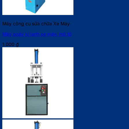
Máy công cụ sửa chữa Xe Máy
Máy xoáy xi lanh xe máy, mô tô
1.000
₫