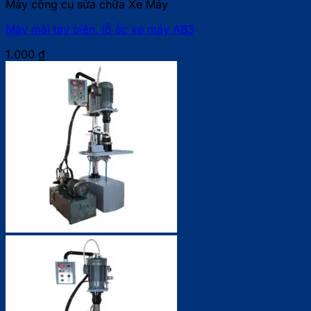
Máy công cụ sửa chữa Xe Máy
Máy mài tay biên, lỗ ắc xe máy AB3
1.000
₫