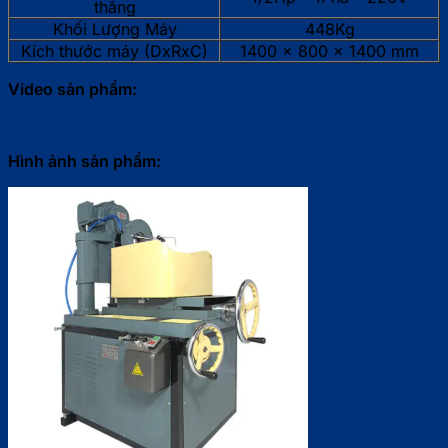
thẳng
Khối Lượng Máy
448Kg
Kích thước máy (DxRxC)
1400 x 800 x 1400 mm
Video sản phẩm:
Hình ảnh sản phẩm: