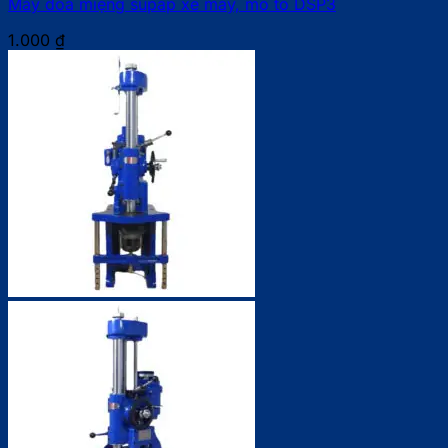
Máy doa miệng supap xe máy, mô tô DSP3
1.000
₫