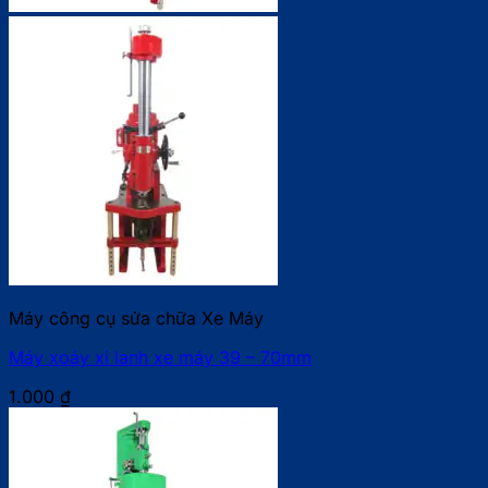
Máy công cụ sửa chữa Xe Máy
Máy xoáy xi lanh xe máy 39 – 70mm
1.000
₫