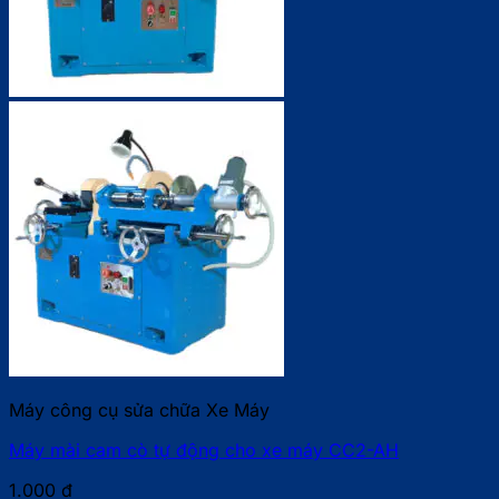
Máy công cụ sửa chữa Xe Máy
Máy mài cam cò tự động cho xe máy CC2-AH
1.000
₫