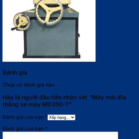
Đánh giá
Chưa có đánh giá nào.
Hãy là người đầu tiên nhận xét “Máy mài đĩa
thắng xe máy MD350-T”
Đánh giá của bạn
*
Đánh giá của bạn
*