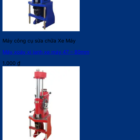
Máy công cụ sửa chữa Xe Máy
Máy xoáy xi lanh xe máy 47 – 80mm
1.000
₫