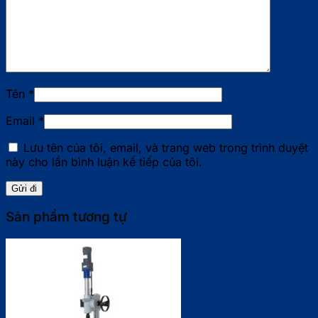
Tên
*
Email
*
Lưu tên của tôi, email, và trang web trong trình duyệt
này cho lần bình luận kế tiếp của tôi.
Sản phẩm tương tự