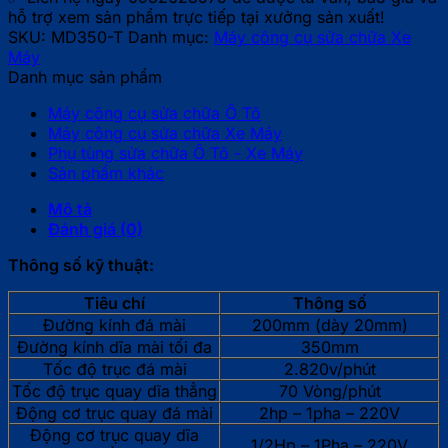
thắng
hỗ trợ xem sản phẩm trực tiếp tại xưởng sản xuất!
xe
SKU:
MD350-T
Danh mục:
Máy công cụ sửa chữa Xe
máy
Máy
MD350-
Danh mục sản phẩm
T
số
Máy công cụ sửa chữa Ô Tô
lượng
Máy công cụ sửa chữa Xe Máy
Phụ tùng sửa chữa Ô Tô - Xe Máy
Sản phẩm khác
Mô tả
Đánh giá (0)
Thông số kỹ thuật:
Tiêu chí
Thông số
Đường kính đá mài
200mm (dày 20mm)
Đường kính dĩa mài tối đa
350mm
Tốc độ trục đá mài
2.820v/phút
Tốc độ trục quay dĩa thẳng
70 Vòng/phút
Động cơ trục quay đá mài
2hp – 1pha – 220V
Động cơ trục quay dĩa
1/2Hp – 1Pha – 220V