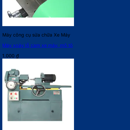
Máy công cụ sửa chữa Xe Máy
Máy xoáy lỗ cam xe máy, mô tô
1.000
₫