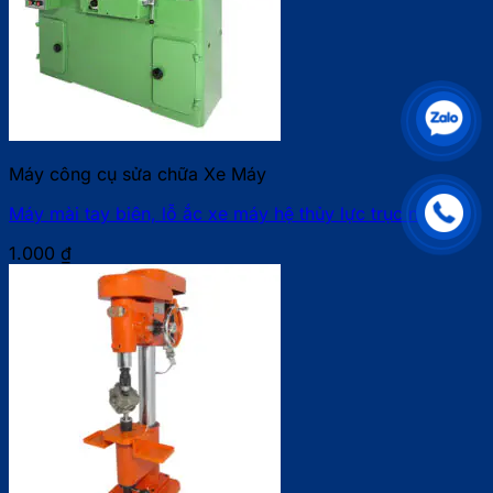
Máy công cụ sửa chữa Xe Máy
Máy mài tay biên, lỗ ắc xe máy hệ thủy lực trục ngang
1.000
₫