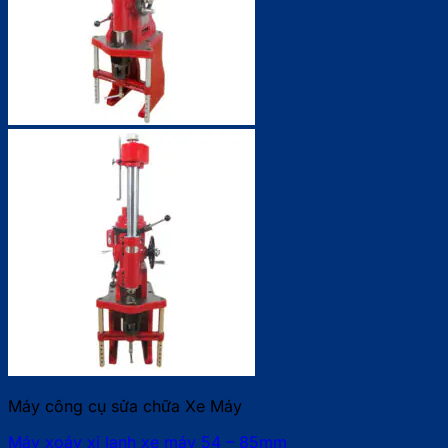
Máy công cụ sửa chữa Xe Máy
Máy xoáy xi lanh xe máy 54 – 85mm